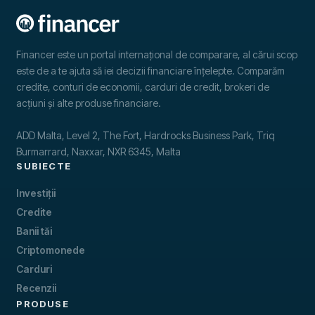
Financer este un portal internațional de comparare, al cărui scop
este de a te ajuta să iei decizii financiare înțelepte. Comparăm
credite, conturi de economii, carduri de credit, brokeri de
acțiuni și alte produse financiare.
ADD Malta, Level 2, The Fort, Hardrocks Business Park, Triq
Burmarrard, Naxxar, NXR 6345, Malta
SUBIECTE
Investiții
Credite
Banii tăi
Criptomonede
Carduri
Recenzii
PRODUSE