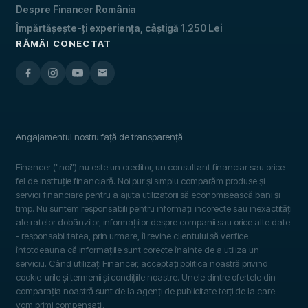
Despre Financer România
Împărtășește-ți experiența, câștigă 1.250 Lei
RĂMÂI CONECTAT
Angajamentul nostru față de transparență
Financer ("noi") nu este un creditor, un consultant financiar sau orice
fel de instituție financiară. Noi pur și simplu comparăm produse și
servicii financiare pentru a ajuta utilizatorii să economisească bani și
timp. Nu suntem responsabili pentru informații incorecte sau inexactități
ale ratelor dobânzilor, informațiilor despre companii sau orice alte date
- responsabilitatea, prin urmare, îi revine clientului să verifice
întotdeauna că informațiile sunt corecte înainte de a utiliza un
serviciu. Când utilizați Financer, acceptați politica noastră privind
cookie-urile și termenii și condițiile noastre. Unele dintre ofertele din
comparația noastră sunt de la agenți de publicitate terți de la care
vom primi compensații.