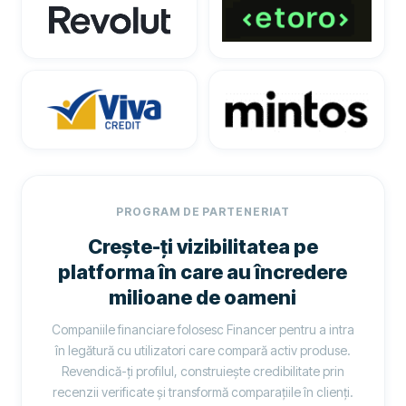
PROGRAM DE PARTENERIAT
Crește-ți vizibilitatea pe
platforma în care au încredere
milioane de oameni
Companiile financiare folosesc Financer pentru a intra
în legătură cu utilizatori care compară activ produse.
Revendică-ți profilul, construiește credibilitate prin
recenzii verificate și transformă comparațiile în clienți.