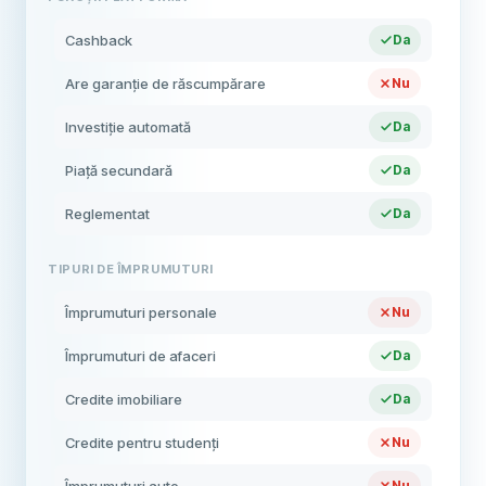
Cashback
Da
Are garanție de răscumpărare
Nu
Investiție automată
Da
Piață secundară
Da
Reglementat
Da
TIPURI DE ÎMPRUMUTURI
Împrumuturi personale
Nu
Împrumuturi de afaceri
Da
Credite imobiliare
Da
Credite pentru studenți
Nu
Nu