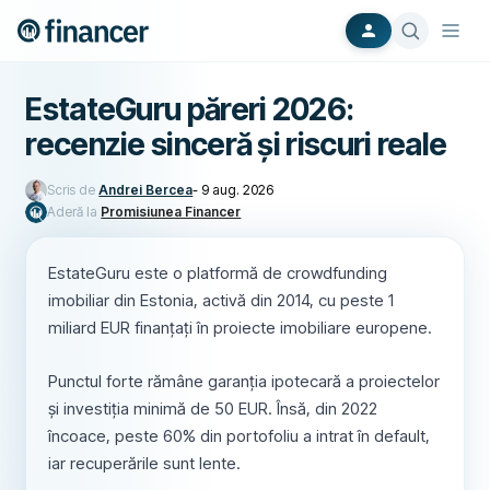
EstateGuru păreri 2026:
recenzie sinceră și riscuri reale
Scris de
Andrei Bercea
-
9 aug. 2026
Aderă la
Promisiunea Financer
EstateGuru este o platformă de crowdfunding
imobiliar din Estonia, activă din 2014, cu peste 1
miliard EUR finanțați în proiecte imobiliare europene.
Punctul forte rămâne garanția ipotecară a proiectelor
și investiția minimă de 50 EUR. Însă, din 2022
încoace, peste 60% din portofoliu a intrat în default,
iar recuperările sunt lente.