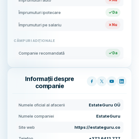
Împrumuturi auto
Împrumuturi ipotecare
Da
Împrumuturi pe salariu
Nu
CÂMPURI ADIȚIONALE
Companie recomandată
Da
Informații despre
companie
Numele oficial al afacerii
EstateGuru OÜ
Numele companiei
EstateGuru
Site web
https://estateguru.co
Telefon
+372 6412 777