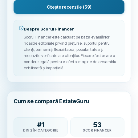
Citește recenziile
(59)
Despre Scorul Financer
Scorul Financer este calculat pe baza evaluărilor
noastre editoriale privind prețurile, suportul pentru
clienți, termenii și flexibilitatea, popularitatea și
recenziile verificate ale clienților. Fiecare factor are o
pondere egală pentru a oferi o imagine de ansamblu
echilibrată și imparțială.
Cum se compară EstateGuru
#
1
53
DIN 2 ÎN CATEGORIE
SCOR FINANCER