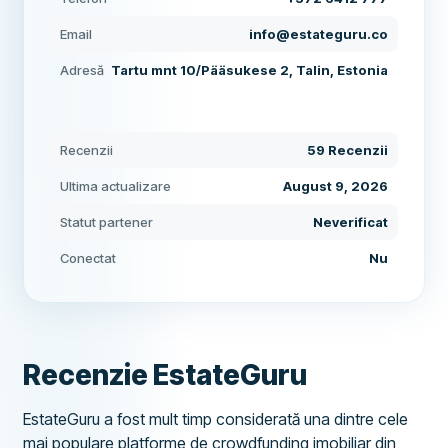
Email
info@estateguru.co
Adresă
Tartu mnt 10/Pääsukese 2, Talin, Estonia
Recenzii
59 Recenzii
Ultima actualizare
August 9, 2026
Statut partener
Neverificat
Conectat
Nu
Recenzie EstateGuru
EstateGuru a fost mult timp considerată una dintre cele
mai populare platforme de crowdfunding imobiliar din