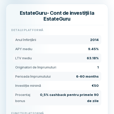
EstateGuru- Cont de investiții la
EstateGuru
DETALII PLATFORMĂ
Anul înființării
2014
APY mediu
9.45%
LTV mediu
63.18%
Originatori de împrumuturi
1
Perioada împrumutului
6-60 months
Investiție minimă
€50
Procentaj
0,5% cashback pentru primele 90
bonus
de zile
FUNCȚII PLATFORMĂ