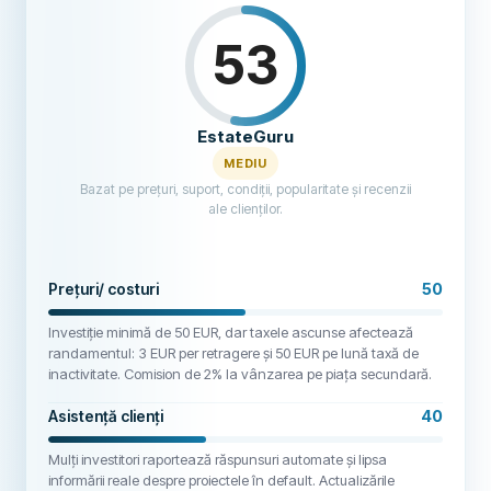
scam. You lost half of your investment even after interest and spent 4
years waiting for it to be paid back and your return is -9% ??? Really, I
53
mean I am not a genius in math but come one.I can only say stay
away if you ever want to see any of your money again. Scam.On
google reviews I also added the actual screen capture from their
calculation, how they calculate net interest. Here unfortunately I can't
EstateGuru
add a photo.
MEDIU
Bazat pe prețuri, suport, condiții, popularitate și recenzii
ale clienților.
Prețuri/ costuri
50
Investiție minimă de 50 EUR, dar taxele ascunse afectează
randamentul: 3 EUR per retragere și 50 EUR pe lună taxă de
inactivitate. Comision de 2% la vânzarea pe piața secundară.
Asistență clienți
40
Mulți investitori raportează răspunsuri automate și lipsa
informării reale despre proiectele în default. Actualizările