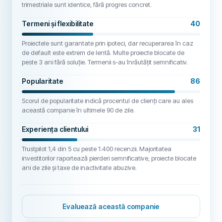
trimestriale sunt identice, fără progres concret.
Termeni și flexibilitate
40
Proiectele sunt garantate prin ipoteci, dar recuperarea în caz
de default este extrem de lentă. Multe proiecte blocate de
peste 3 ani fără soluție. Termenii s-au înrăutățit semnificativ.
Popularitate
86
Scorul de popularitate indică procentul de clienți care au ales
această companie în ultimele 90 de zile.
Experiența clientului
31
Trustpilot 1,4 din 5 cu peste 1.400 recenzii. Majoritatea
investitorilor raportează pierderi semnificative, proiecte blocate
ani de zile și taxe de inactivitate abuzive.
Evaluează această companie