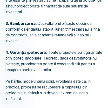
interesante și investesc sume începând de la 50 EUR. Un
singur proiect poate fi finanțat de sute sau mii de
investitori.
3. Rambursarea:
Dezvoltatorul plătește dobânda
conform calendarului stabilit (lunar, trimestrial sau la final
de contract), iar la scadență returnează și capitalul
investit.
4. Garanția ipotecară:
Toate proiectele sunt garantate
prin ipoteci imobiliare. Teoretic, dacă dezvoltatorul nu
plătește, proprietatea poate fi executată silit pentru a
recupera banii investitorilor.
Pe hârtie, modelul sună solid. Problema este că, în
practică, procesul de recuperare a capitalului din
proiectele în default s-a dovedit extrem de lent și
ineficient.