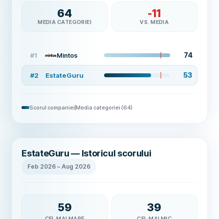
64
-11
MEDIA CATEGORIEI
VS. MEDIA
74
#
1
Mintos
53
#
2
EstateGuru
Scorul companiei
Media categoriei
(
64
)
EstateGuru — Istoricul scorului
Feb 2026
–
Aug 2026
59
39
CEL MAI MARE
CEL MAI MIC