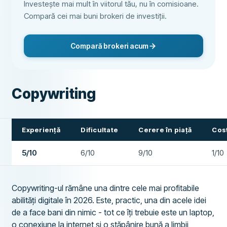
Investește mai mult în viitorul tău, nu în comisioane.
Compară cei mai buni brokeri de investiții.
Compară brokeri acum
Copywriting
Experiență
Dificultate
Cerere în piață
Cost
5/10
6/10
9/10
1/10
Copywriting-ul rămâne una dintre cele mai profitabile
abilități digitale în 2026. Este, practic, una din acele idei
de a face bani din nimic - tot ce îți trebuie este un laptop,
o conexiune la internet și o stăpânire bună a limbii