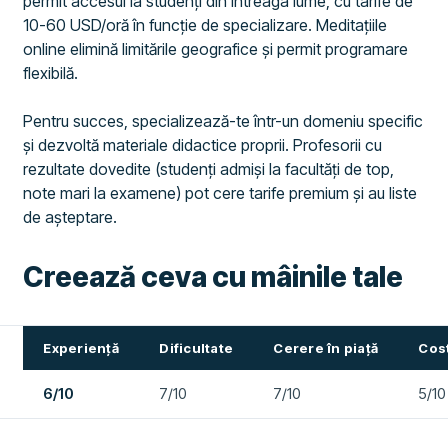
permit accesul la studenți din întreaga lume, cu tarife de
10-60 USD/oră în funcție de specializare. Meditațiile
online elimină limitările geografice și permit programare
flexibilă.
Pentru succes, specializează-te într-un domeniu specific
și dezvoltă materiale didactice proprii. Profesorii cu
rezultate dovedite (studenți admiși la facultăți de top,
note mari la examene) pot cere tarife premium și au liste
de așteptare.
Creează ceva cu mâinile tale
Experiență
Dificultate
Cerere în piață
Cost
6/10
7/10
7/10
5/10