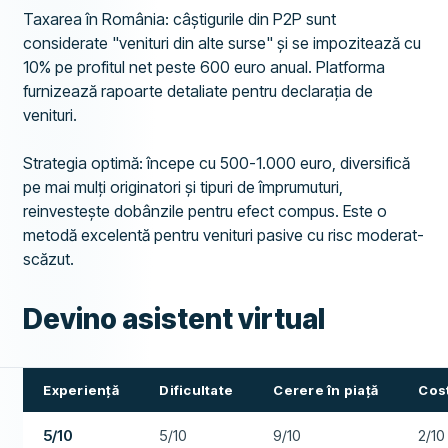
Taxarea în România: câștigurile din P2P sunt
considerate "venituri din alte surse" și se impozitează cu
10% pe profitul net peste 600 euro anual. Platforma
furnizează rapoarte detaliate pentru declarația de
venituri.
Strategia optimă: începe cu 500-1.000 euro, diversifică
pe mai mulți originatori și tipuri de împrumuturi,
reinvestește dobânzile pentru efect compus. Este o
metodă excelentă pentru venituri pasive cu risc moderat-
scăzut.
Devino asistent virtual
Experiență
Dificultate
Cerere în piață
Cost
5/10
5/10
9/10
2/10