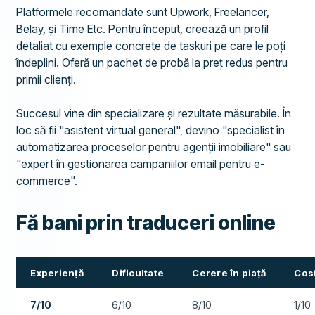
Platformele recomandate sunt Upwork, Freelancer,
Belay, și Time Etc. Pentru început, creează un profil
detaliat cu exemple concrete de taskuri pe care le poți
îndeplini. Oferă un pachet de probă la preț redus pentru
primii clienți.
Succesul vine din specializare și rezultate măsurabile. În
loc să fii "asistent virtual general", devino "specialist în
automatizarea proceselor pentru agenții imobiliare" sau
"expert în gestionarea campaniilor email pentru e-
commerce".
Fă bani prin traduceri online
Experiență
Dificultate
Cerere în piață
Cost
7/10
6/10
8/10
1/10