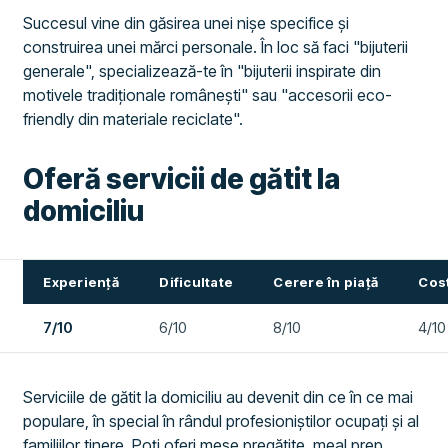
Succesul vine din găsirea unei nișe specifice și
construirea unei mărci personale. În loc să faci "bijuterii
generale", specializează-te în "bijuterii inspirate din
motivele tradiționale românești" sau "accesorii eco-
friendly din materiale reciclate".
Oferă servicii de gătit la
domiciliu
Experiență
Dificultate
Cerere în piață
Cost
7/10
6/10
8/10
4/10
Serviciile de gătit la domiciliu au devenit din ce în ce mai
populare, în special în rândul profesioniștilor ocupați și al
familiilor tinere. Poți oferi mese pregătite, meal prep