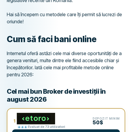
legislative recente din România.
Hai să începem cu metodele care îți permit să lucrezi de
oriunde!
Cum să faci bani online
Internetul oferă astăzi cele mai diverse oportunități de a
genera venituri, multe dintre ele fiind accesibile chiar și
începătorilor. Iată cele mai profitabile metode online
pentru 2026:
Cel mai bun Broker de investiții în
august 2026
DEPOZIT MINIM
1
50$
Evaluat de 73 utilizatori