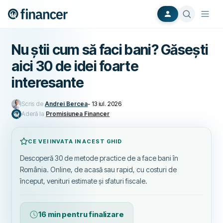
Nu știi cum să faci bani? Găsești
aici 30 de idei foarte
interesante
Scris de
Andrei Bercea
-
13 iul. 2026
Aderă la
Promisiunea Financer
CE VEI INVATA IN ACEST GHID
Descoperă 30 de metode practice de a face bani în
România. Online, de acasă sau rapid, cu costuri de
început, venituri estimate și sfaturi fiscale.
16 min pentru finalizare