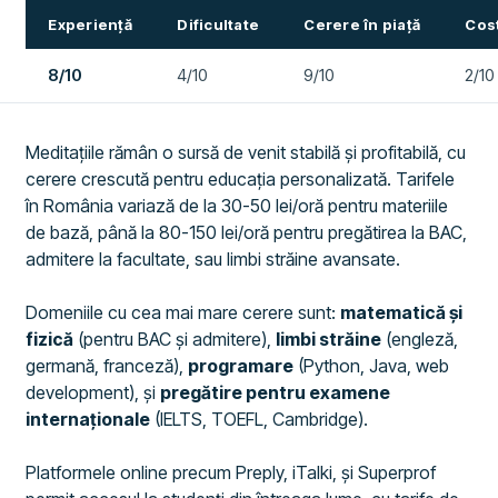
Experiență
Dificultate
Cerere în piață
Cost
8/10
4/10
9/10
2/10
Meditațiile rămân o sursă de venit stabilă și profitabilă, cu
cerere crescută pentru educația personalizată. Tarifele
în România variază de la 30-50 lei/oră pentru materiile
de bază, până la 80-150 lei/oră pentru pregătirea la BAC,
admitere la facultate, sau limbi străine avansate.
Domeniile cu cea mai mare cerere sunt:
matematică și
fizică
(pentru BAC și admitere),
limbi străine
(engleză,
germană, franceză),
programare
(Python, Java, web
development), și
pregătire pentru examene
internaționale
(IELTS, TOEFL, Cambridge).
Platformele online precum Preply, iTalki, și Superprof