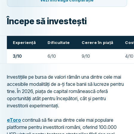
Începe să investești
Experiență
Dificultate
Cerere în piață
Cost
3/10
6/10
9/10
4/10
Investițiile pe bursa de valori rămân una dintre cele mai
accesibile modalități de a-ți face banii să lucreze pentru
tine. În 2026, piața de capital românească oferă
oportunități atât pentru începători, cât și pentru
investitorii experimentați.
eToro
continuă să fie una dintre cele mai populare
platforme pentru investitorii români, oferind 100.000