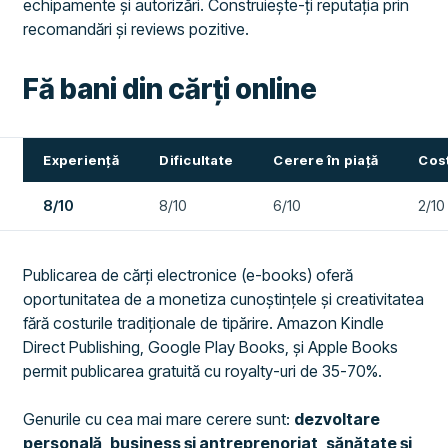
echipamente și autorizări. Construiește-ți reputația prin
recomandări și reviews pozitive.
Fă bani din cărți online
Experiență
Dificultate
Cerere în piață
Cost
8/10
8/10
6/10
2/10
Publicarea de cărți electronice (e-books) oferă
oportunitatea de a monetiza cunoștințele și creativitatea
fără costurile tradiționale de tipărire. Amazon Kindle
Direct Publishing, Google Play Books, și Apple Books
permit publicarea gratuită cu royalty-uri de 35-70%.
Genurile cu cea mai mare cerere sunt:
dezvoltare
personală
,
business și antreprenoriat
,
sănătate și