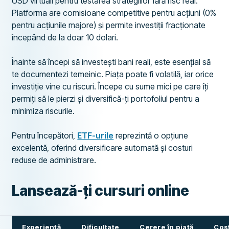
USD virtuali pentru testarea strategiilor fără risc real.
Platforma are comisioane competitive pentru acțiuni (0%
pentru acțiunile majore) și permite investiții fracționate
începând de la doar 10 dolari.
Înainte să începi să investești bani reali, este esențial să
te documentezi temeinic. Piața poate fi volatilă, iar orice
investiție vine cu riscuri. Începe cu sume mici pe care îți
permiți să le pierzi și diversifică-ți portofoliul pentru a
minimiza riscurile.
Pentru începători,
ETF-urile
reprezintă o opțiune
excelentă, oferind diversificare automată și costuri
reduse de administrare.
Lansează-ți cursuri online
Experiență
Dificultate
Cerere în piață
Cost