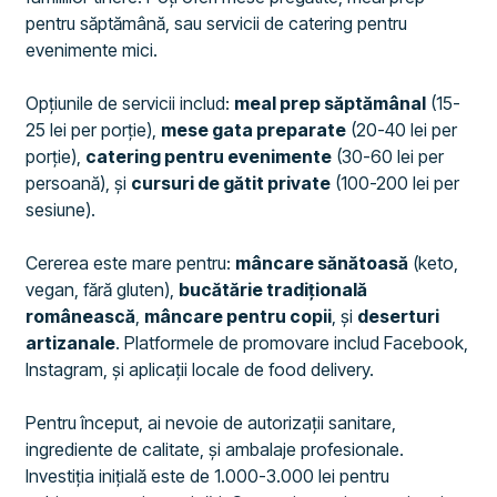
pentru săptămână, sau servicii de catering pentru
evenimente mici.
Opțiunile de servicii includ:
meal prep săptămânal
(15-
25 lei per porție),
mese gata preparate
(20-40 lei per
porție),
catering pentru evenimente
(30-60 lei per
persoană), și
cursuri de gătit private
(100-200 lei per
sesiune).
Cererea este mare pentru:
mâncare sănătoasă
(keto,
vegan, fără gluten),
bucătărie tradițională
românească
,
mâncare pentru copii
, și
deserturi
artizanale
. Platformele de promovare includ Facebook,
Instagram, și aplicații locale de food delivery.
Pentru început, ai nevoie de autorizații sanitare,
ingrediente de calitate, și ambalaje profesionale.
Investiția inițială este de 1.000-3.000 lei pentru