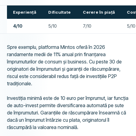
Experiență
Dificultate
Cerere în piață
Cost
4/10
5/10
7/10
5/10
Spre exemplu, platforma Mintos oferă în 2026
randamente medii de 11% anual prin finanțarea
împrumuturilor de consum și business. Cu peste 30 de
originatori de împrumuturi și garanții de răscumpărare,
riscul este considerabil redus față de investițiile P2P
tradiționale.
Investiția minimă este de 10 euro per împrumut, iar funcția
de auto-invest permite diversificarea automată pe sute
de împrumuturi. Garanțiile de răscumpărare înseamnă că
dacă un împrumut întârzie cu plata, originatorul îl
răscumpără la valoarea nominală.