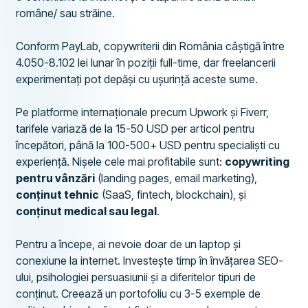
române/ sau străine.
Conform PayLab, copywriterii din România câștigă între
4.050-8.102 lei lunar în poziții full-time, dar freelancerii
experimentați pot depăși cu ușurință aceste sume.
Pe platforme internaționale precum Upwork și Fiverr,
tarifele variază de la 15-50 USD per articol pentru
începători, până la 100-500+ USD pentru specialiști cu
experiență. Nișele cele mai profitabile sunt:
copywriting
pentru vânzări
(landing pages, email marketing),
conținut tehnic
(SaaS, fintech, blockchain), și
conținut medical sau legal
.
Pentru a începe, ai nevoie doar de un laptop și
conexiune la internet. Investește timp în învățarea SEO-
ului, psihologiei persuasiunii și a diferitelor tipuri de
conținut. Creează un portofoliu cu 3-5 exemple de