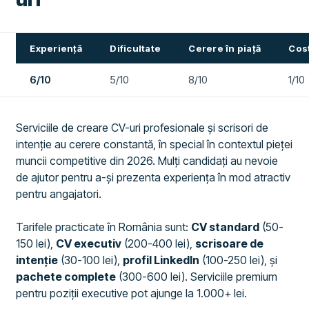
Experiență
Dificultate
Cerere în piață
Cost
6/10
5/10
8/10
1/10
Serviciile de creare CV-uri profesionale și scrisori de
intenție au cerere constantă, în special în contextul pieței
muncii competitive din 2026. Mulți candidați au nevoie
de ajutor pentru a-și prezenta experiența în mod atractiv
pentru angajatori.
Tarifele practicate în România sunt:
CV standard
(50-
150 lei),
CV executiv
(200-400 lei),
scrisoare de
intenție
(30-100 lei),
profil LinkedIn
(100-250 lei), și
pachete complete
(300-600 lei). Serviciile premium
pentru poziții executive pot ajunge la 1.000+ lei.