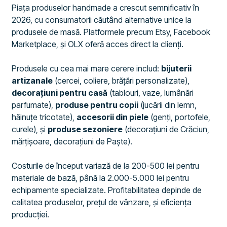
Piața produselor handmade a crescut semnificativ în
2026, cu consumatorii căutând alternative unice la
produsele de masă. Platformele precum Etsy, Facebook
Marketplace, și OLX oferă acces direct la clienți.
Produsele cu cea mai mare cerere includ:
bijuterii
artizanale
(cercei, coliere, brățări personalizate),
decorațiuni pentru casă
(tablouri, vaze, lumânări
parfumate),
produse pentru copii
(jucării din lemn,
hăinuțe tricotate),
accesorii din piele
(genți, portofele,
curele), și
produse sezoniere
(decorațiuni de Crăciun,
mărțișoare, decorațiuni de Paște).
Costurile de început variază de la 200-500 lei pentru
materiale de bază, până la 2.000-5.000 lei pentru
echipamente specializate. Profitabilitatea depinde de
calitatea produselor, prețul de vânzare, și eficiența
producției.