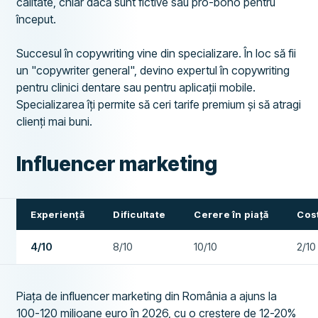
calitate, chiar dacă sunt fictive sau pro-bono pentru
început.
Succesul în copywriting vine din specializare. În loc să fii
un "copywriter general", devino expertul în copywriting
pentru clinici dentare sau pentru aplicații mobile.
Specializarea îți permite să ceri tarife premium și să atragi
clienți mai buni.
Influencer marketing
Experiență
Dificultate
Cerere în piață
Cost
4/10
8/10
10/10
2/10
Piața de influencer marketing din România a ajuns la
100-120 milioane euro în 2026, cu o creștere de 12-20%