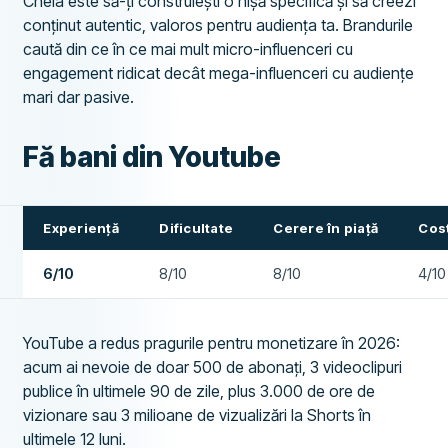
Cheia este să-ți construiești o nișă specifică și să creezi
conținut autentic, valoros pentru audiența ta. Brandurile
caută din ce în ce mai mult micro-influenceri cu
engagement ridicat decât mega-influenceri cu audiențe
mari dar pasive.
Fă bani din Youtube
Experiență
Dificultate
Cerere în piață
Cost
6/10
8/10
8/10
4/10
YouTube a redus pragurile pentru monetizare în 2026:
acum ai nevoie de doar 500 de abonați, 3 videoclipuri
publice în ultimele 90 de zile, plus 3.000 de ore de
vizionare sau 3 milioane de vizualizări la Shorts în
ultimele 12 luni.