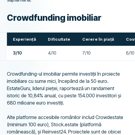
Crowdfunding imobiliar
Experiență
Dificultate
Cerere în piață
Cost
3/10
4/10
7/10
6/10
Crowdfunding-ul imobiliar permite investiții în proiecte
imobiliare cu sume mici, începând de la 50 euro.
EstateGuru, liderul pieței, raportează un randament
istoric de 10,84% anual, cu peste 154.000 investitori și
680 milioane euro investiți.
Alte platforme accesibile românilor includ Crowdestate
(minimum 100 euro), Stock.estate (platformă
românească), și Reinvest24. Proiectele sunt de obicei