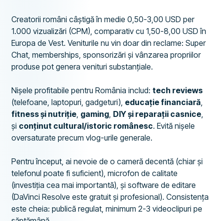
Creatorii români câștigă în medie 0,50-3,00 USD per
1.000 vizualizări (CPM), comparativ cu 1,50-8,00 USD în
Europa de Vest. Veniturile nu vin doar din reclame: Super
Chat, memberships, sponsorizări și vânzarea propriilor
produse pot genera venituri substanțiale.
Nișele profitabile pentru România includ:
tech reviews
(telefoane, laptopuri, gadgeturi),
educație financiară
,
fitness și nutriție
,
gaming
,
DIY și reparații casnice
,
și
conținut cultural/istoric românesc
. Evită nișele
oversaturate precum vlog-urile generale.
Pentru început, ai nevoie de o cameră decentă (chiar și
telefonul poate fi suficient), microfon de calitate
(investiția cea mai importantă), și software de editare
(DaVinci Resolve este gratuit și profesional). Consistența
este cheia: publică regulat, minimum 2-3 videoclipuri pe
săptămână.