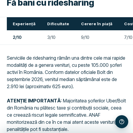
Fă bani cu ridesharing
Experiență
Dificultate
Cerere în piață
Cost
2/10
3/10
9/10
7/10
Serviciile de ridesharing rămân una dintre cele mai rapide
modalități de a genera venituri, cu peste 105.000 șoferi
activi în România. Conform datelor oficiale Bolt din
septembrie 2026, venitul median săptămânal este de
2.910 lei (aproximativ 625 euro).
ATENȚIE IMPORTANTĂ
: Majoritatea șoferilor Uber/Bolt
din România nu plătesc taxe și contribuții sociale, ceea
ce creează riscuri legale semnificative. ANAF
monitorizează din ce în ce mai atent aceste venituri, iar
penalitățile pot fi substanțiale.