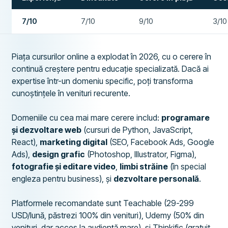
7/10
7/10
9/10
3/10
Piața cursurilor online a explodat în 2026, cu o cerere în
continuă creștere pentru educație specializată. Dacă ai
expertise într-un domeniu specific, poți transforma
cunoștințele în venituri recurente.
Domeniile cu cea mai mare cerere includ:
programare
și dezvoltare web
(cursuri de Python, JavaScript,
React),
marketing digital
(SEO, Facebook Ads, Google
Ads),
design grafic
(Photoshop, Illustrator, Figma),
fotografie și editare video
,
limbi străine
(în special
engleza pentru business), și
dezvoltare personală
.
Platformele recomandate sunt Teachable (29-299
USD/lună, păstrezi 100% din venituri), Udemy (50% din
venituri, dar acces la audiență mare), și Thinkific (gratuit