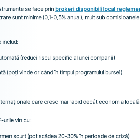
nstrumente se face prin
brokeri disponibili local regleme
trare sunt minime (0,1-0,5% anual), mult sub comisioanele
 includ:
utomată (reduci riscul specific al unei companii)
ată (poți vinde oricând în timpul programului bursei)
nternaționale care cresc mai rapid decât economia locală
-urile vin cu:
termen scurt (pot scădea 20-30% în perioade de criză)