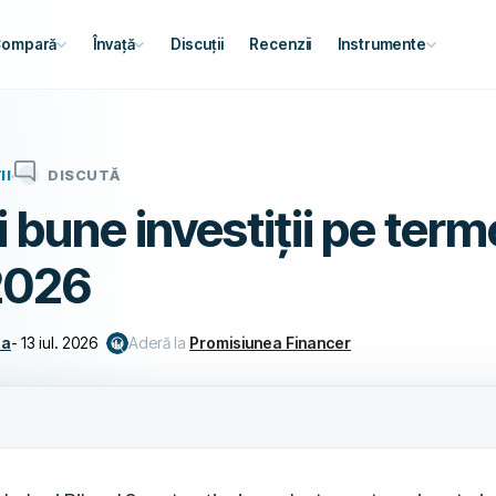
ompară
Învață
Discuții
Recenzii
Instrumente
II
DISCUTĂ
 bune investiții pe ter
2026
ea
-
13 iul. 2026
Aderă la
Promisiunea Financer