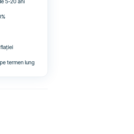
 de 5-20 ani
50%
lației
 pe termen lung