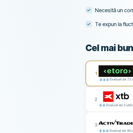
Necesită un cont
Te expun la fluc
Cel mai bun
1
Evaluat de 72 u
2
Evaluat de 2 utili
3
Evaluat de 40 u