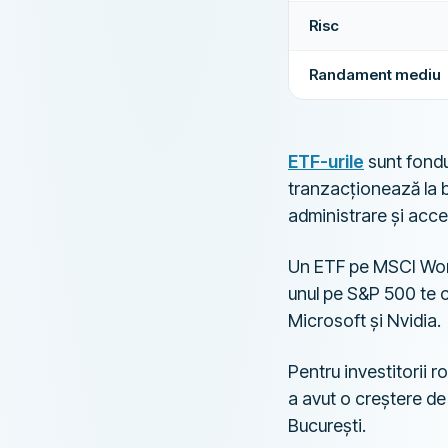
Risc
Randament mediu
ETF-urile
sunt fondur
tranzacționează la bu
administrare și acces
Un ETF pe MSCI World
unul pe S&P 500 te 
Microsoft și Nvidia.
Pentru investitorii r
a avut o creștere de
București.