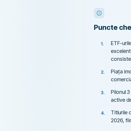
Puncte che
ETF-urile
excelent
consist
Piața im
comercial
Pilonul 
active de
Titlurile
2026, fi