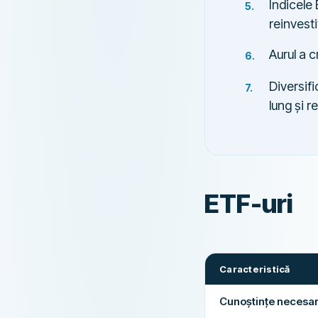
Indicele
reinvest
Aurul a 
Diversif
lung și r
ETF-uri
Caracteristică
Cunoștințe necesa