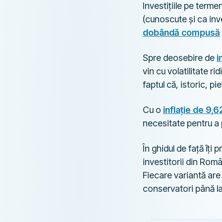
Investițiile pe terme
(cunoscute și ca inv
dobândă compusă
Spre deosebire de
i
vin cu volatilitate r
faptul că, istoric, p
Cu o
inflație de 9,
necesitate pentru a 
În ghidul de față îți
investitorii din Rom
Fiecare variantă are c
conservatori până la