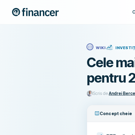
C
WIKI
INVESTIȚ
Cele mai
pentru 
Scris de
Andrei Berc
Concept cheie