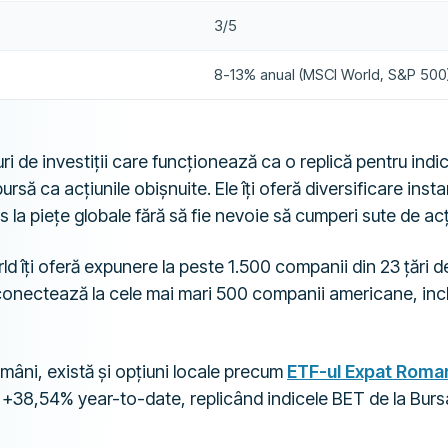
3/5
8-13% anual (MSCI World, S&P 500
i de investiții care funcționează ca o replică pentru indici
rsă ca acțiunile obișnuite. Ele îți oferă diversificare insta
 la piețe globale fără să fie nevoie să cumperi sute de acți
 îți oferă expunere la peste 1.500 companii din 23 țări de
conectează la cele mai mari 500 companii americane, incl
omâni, există și opțiuni locale precum
ETF-ul Expat Roman
 +38,54% year-to-date, replicând indicele BET de la Burs