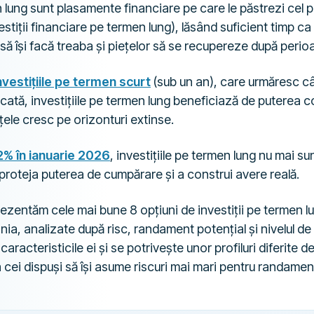
n lung sunt plasamente financiare pe care le păstrezi cel p
estiții financiare pe termen lung), lăsând suficient timp c
să își facă treaba și piețelor să se recupereze după perioa
nvestițiile pe termen scurt
(sub un an), care urmăresc câ
idicată, investițiile pe termen lung beneficiază de puterea 
iețele cresc pe orizonturi extinse.
62% în ianuarie 2026
, investițiile pe termen lung nu mai sun
proteja puterea de cumpărare și a construi avere reală.
 prezentăm cele mai bune 8 opțiuni de investiții pe termen l
ânia, analizate după risc, randament potențial și nivelul d
aracteristicile ei și se potrivește unor profiluri diferite de
 cei dispuși să își asume riscuri mai mari pentru randamen