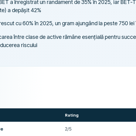
 BET a înregistrat un randament de 35% în 2025, iar BET-
ite) a depășit 42%
crescut cu 60% în 2025, un gram ajungând la peste 750 lei
icarea între clase de active rămâne esențială pentru succ
educerea riscului
Rating
re
2/5