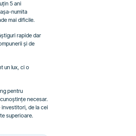
uțin 5 ani
a așa-numita
de mai dificile.
știguri rapide dar
compunerii și de
t un lux, ci o
ung pentru
e cunoștințe necesar.
 investitori, de la cei
te superioare.