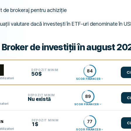
 de brokeraj pentru achiziție
tuații valutare dacă investești în ETF-uri denominate în 
 Broker de investiții în august 20
DEPOZIT MINIM
84
Ci
50$
tilizatori
SCOR FINANCER
DEPOZIT MINIM
89
C
Nu există
zatori
SCOR FINANCER
DEPOZIT MINIM
77
C
1$
tilizatori
SCOR FINANCER