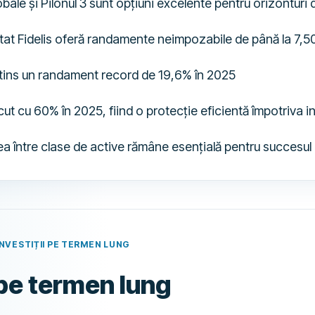
obale și Pilonul 3 sunt opțiuni excelente pentru orizonturi
 stat Fidelis oferă randamente neimpozabile de până la 7,
 atins un randament record de 19,6% în 2025
cut cu 60% în 2025, fiind o protecție eficientă împotriva inf
ea între clase de active rămâne esențială pentru succesul
INVESTIȚII PE TERMEN LUNG
i pe termen lung