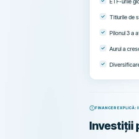
ETF-urile gl
Titlurile de
Pilonul 3 a
Aurul a cres
Diversificar
FINANCER EXPLICĂ: 
Investiți