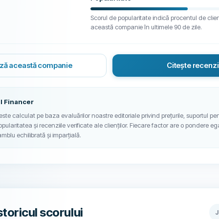
Scorul de popularitate indică procentul de clie
această companie în ultimele 90 de zile.
ză această companie
Citește recenzi
l Financer
ste calculat pe baza evaluărilor noastre editoriale privind prețurile, suportul pent
 popularitatea și recenziile verificate ale clienților. Fiecare factor are o pondere eg
blu echilibrată și imparțială.
storicul scorului
J