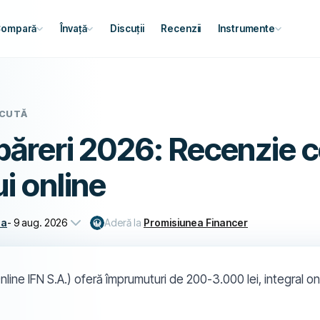
ompară
Învață
Discuții
Recenzii
Instrumente
SCUTĂ
 păreri 2026: Recenzie 
ui online
ea
-
9 aug. 2026
Aderă la
Promisiunea Financer
nline IFN S.A.) oferă împrumuturi de 200-3.000 lei, integral onl