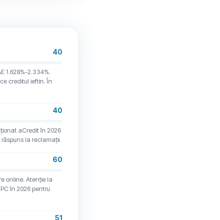
40
DAE 1.628%-2.334%.
e creditul ieftin. În
40
cționat aCredit în 2026
 răspuns la reclamații.
60
e online. Atenție la
ANPC în 2026 pentru
51