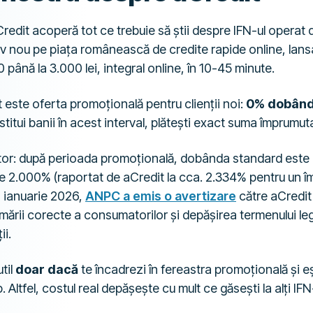
edit acoperă tot ce trebuie să știi despre IFN-ul operat 
ativ nou pe piața românească de credite rapide online, lans
 până la 3.000 lei, integral online, în 10-45 minute.
t este oferta promoțională pentru clienții noi:
0% dobândă
stitui banii în acest interval, plătești exact suma împrumuta
tor: după perioada promoțională, dobânda standard este
e 2.000% (raportat de aCredit la cca. 2.334% pentru un î
în ianuarie 2026,
ANPC a emis o avertizare
către aCredit
ării corecte a consumatorilor și depășirea termenului leg
ii.
til
doar dacă
te încadrezi în fereastra promoțională și e
. Altfel, costul real depășește cu mult ce găsești la alți I