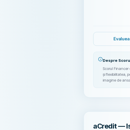
Evaluea
Despre Scoru
Scorul Financer e
și flexibilitatea,
imagine de ansam
aCredit — I