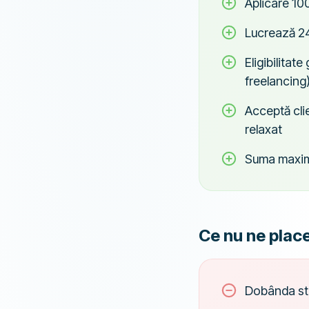
Aplicare 100
Lucrează 24/
Eligibilitat
freelancing
Acceptă clie
relaxat
Suma maximă 
Ce nu ne plac
Dobânda st