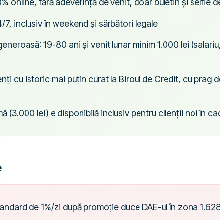
% online, fără adeverință de venit, doar buletin și selfie d
7, inclusiv în weekend și sărbători legale
e generoasă: 19-80 ani și venit lunar minim 1.000 lei (salariu
)
nți cu istoric mai puțin curat la Biroul de Credit, cu prag
(3.000 lei) e disponibilă inclusiv pentru clienții noi în ca
e
andard de 1%/zi după promoție duce DAE-ul în zona 1.6