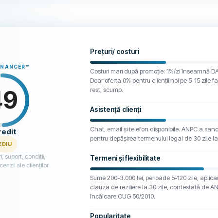
Prețuri/ costuri
INANCER
™
Costuri mari după promoție: 1%/zi înseamnă 
Doar oferta 0% pentru clienții noi pe 5-15 zile fac
49
rest, scump.
Asistență clienți
Chat, email și telefon disponibile. ANPC a san
redit
pentru depășirea termenului legal de 30 zile la
EDIU
, suport, condiții,
Termeni și flexibilitate
cenzii ale clienților.
Sume 200-3.000 lei, perioade 5-120 zile, aplicar
clauza de reziliere la 30 zile, contestată de 
încălcare OUG 50/2010.
Popularitate