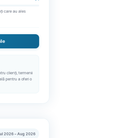
nți care au ales
ile
ru clienți, termenii
ală pentru a oferi o
ul 2026
–
Aug 2026