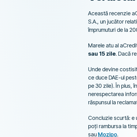
Această recenzie aCr
S.A., un jucător rel
împrumuturi de la 200
Marele atu al aCredi
sau 15 zile
. Dacă re
Unde devine costisi
ce duce DAE-ul pest
pe 30 zile). În plus, 
nerespectarea inform
răspunsul la reclamaț
Concluzie scurtă: e u
poți rambursa la timp
sau
Mozipo
.