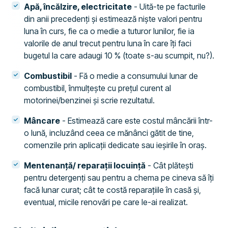
Apă, încălzire, electricitate
- Uită-te pe facturile
din anii precedenți și estimează niște valori pentru
luna în curs, fie ca o medie a tuturor lunilor, fie ia
valorile de anul trecut pentru luna în care îți faci
bugetul la care adaugi 10 % (toate s-au scumpit, nu?).
Combustibil
- Fă o medie a consumului lunar de
combustibil, înmulțește cu prețul curent al
motorinei/benzinei și scrie rezultatul.
Mâncare
- Estimează care este costul mâncării într-
o lună, incluzând ceea ce mănânci gătit de tine,
comenzile prin aplicații dedicate sau ieșirile în oraș.
Mentenanță/ reparații locuință
- Cât plătești
pentru detergenți sau pentru a chema pe cineva să îți
facă lunar curat; cât te costă reparațiile în casă și,
eventual, micile renovări pe care le-ai realizat.