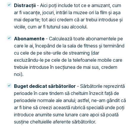
Distracții
- Aici poți include tot ce e amuzant, cum
ar fi vacanțe, jocuri, intrări la muzee ori la film și așa
mai departe; tot aici credem că ar trebui introduse și
viciile, cum ar fi tutunul sau alcoolul.
Abonamente
- Calculează toate abonamentele pe
care le ai, începând de la sala de fitness și terminând
cu cele de pe site-urile de streaming (dar
excluzându-le pe cele de la telefoanele mobile care
trebuie introduse în secțiunea de mai sus, credem
noi).
Buget dedicat sărbătorilor
- Sărbătorile reprezintă
perioade în care tindem să cheltuim înzecit față de
perioadele normale ale anului; astfel, ne-am gândit că
ar fi bine să creezi această rubrică specială unde poți
introduce anumite sume lunare care apoi să poată
susține cheltuielile aferente sărbătorilor.