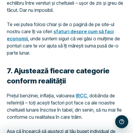
echilibru între venituri și cheltuieli – ușor de zis și greu de
făcut. Dar nu imposibil.
Te vei putea folosi chiar și de o pagină de pe site-ul
nostru care îți va oferi
sfaturi despre cum să faci
economii
, unde suntem siguri că vei găsi o mulțime de
ponturi care te vor ajuta să îți mărești suma pusă de-o
parte lunar.
​7. Ajustează fiecare categorie
conform realității
Prețul benzinei, inflația, valoarea
IRCC
, dobânda de
referință – toți acești factori pot face ca ale noastre
cheltuieli lunare înscrise în tabel, din senin, să nu mai fie
conforme cu realitatea în care trăim.
Așa că încearcă să ajustezi al tău buget individual de