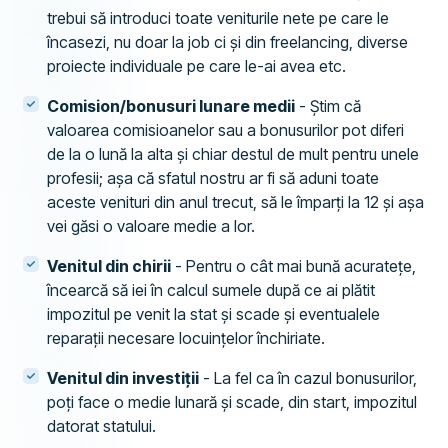
trebui să introduci toate veniturile nete pe care le
încasezi, nu doar la job ci și din freelancing, diverse
proiecte individuale pe care le-ai avea etc.
Comision/bonusuri lunare medii
- Știm că
valoarea comisioanelor sau a bonusurilor pot diferi
de la o lună la alta și chiar destul de mult pentru unele
profesii; așa că sfatul nostru ar fi să aduni toate
aceste venituri din anul trecut, să le împarți la 12 și așa
vei găsi o valoare medie a lor.
Venitul din chirii
- Pentru o cât mai bună acuratețe,
încearcă să iei în calcul sumele după ce ai plătit
impozitul pe venit la stat și scade și eventualele
reparații necesare locuințelor închiriate.
Venitul din investiții
- La fel ca în cazul bonusurilor,
poți face o medie lunară și scade, din start, impozitul
datorat statului.