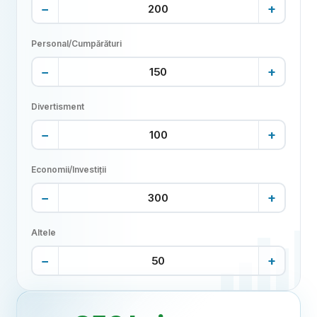
−
+
Personal/Cumpărături
−
+
Divertisment
−
+
Economii/Investiții
−
+
Altele
−
+