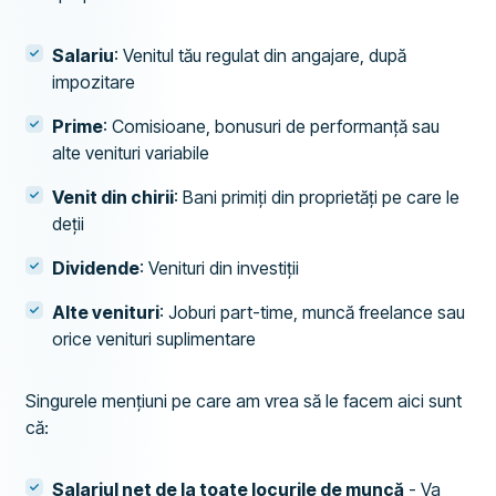
Salariu
: Venitul tău regulat din angajare, după
impozitare
Prime
: Comisioane, bonusuri de performanță sau
alte venituri variabile
Venit din chirii
: Bani primiți din proprietăți pe care le
deții
Dividende
: Venituri din investiții
Alte venituri
: Joburi part-time, muncă freelance sau
orice venituri suplimentare
Singurele mențiuni pe care am vrea să le facem aici sunt
că:
Salariul net de la toate locurile de muncă
- Va