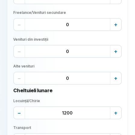
Freelance/Venituri secundare
−
+
Venituri din investiții
−
+
Alte venituri
−
+
Cheltuieli lunare
Locuință/Chirie
−
+
Transport