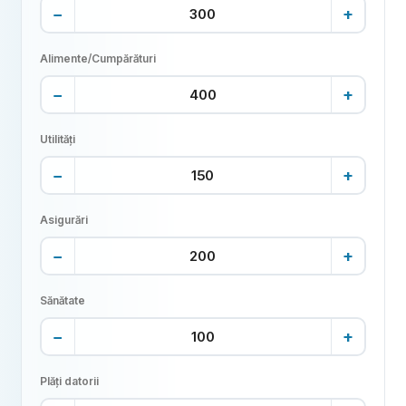
−
+
Alimente/Cumpărături
−
+
Utilități
−
+
Asigurări
−
+
Sănătate
−
+
Plăți datorii