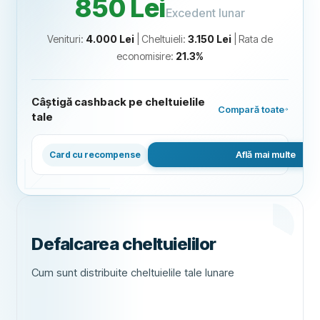
850 Lei
Excedent lunar
Venituri
:
4.000 Lei
|
Cheltuieli
:
3.150 Lei
|
Rata de
economisire
:
21.3
%
Câștigă cashback pe cheltuielile
Compară toate
tale
Card Avantaj
Află mai multe
Card cu recompense
Defalcarea cheltuielilor
Cum sunt distribuite cheltuielile tale lunare