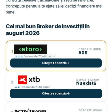
consultă celelalte calculatoare și resurse Financer,
concepute pentru a te ajuta să iei decizii financiare mai
bune.
Cel mai bun Broker de investiții în
august 2026
DEPOZIT MINIM
1
50$
Evaluat de 72 utilizatori
Citește recenzia
DEPOZIT MINIM
2
Nu există
Evaluat de 2 utilizatori
Citește recenzia
DEPOZIT MINIM