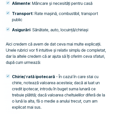
Alimente
: Mâncare și necesități pentru casă
Transport
: Rate mașină, combustibil, transport
public
Asigurări
: Sănătate, auto, locuință/chiriași
Aici credem că avem de dat ceva mai multe explicații.
Unele rubrici vor fi intuitive și relativ simplu de completat,
dar la altele credem că ar ajuta să îți oferim ceva sfaturi,
după cum urmează:
Chirie/ rată ipotecară
- În cazul în care stai cu
chirie, notează valoarea acesteia; dacă ai luat un
credit ipotecar, introdu în buget suma lunară ce
trebuie plătită; dacă valoarea cheltuielilor diferă de la
o lună la alta, fă o medie a anului trecut, cum am
explicat mai sus.