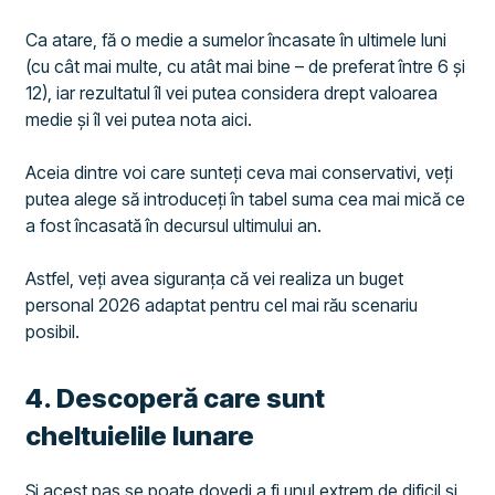
Ca atare, fă o medie a sumelor încasate în ultimele luni
(cu cât mai multe, cu atât mai bine – de preferat între 6 și
12), iar rezultatul îl vei putea considera drept valoarea
medie și îl vei putea nota aici.
Aceia dintre voi care sunteți ceva mai conservativi, veți
putea alege să introduceți în tabel suma cea mai mică ce
a fost încasată în decursul ultimului an.
Astfel, veți avea siguranța că vei realiza un buget
personal 2026 adaptat pentru cel mai rău scenariu
posibil.
​4. Descoperă care sunt
cheltuielile lunare
Și acest pas se poate dovedi a fi unul extrem de dificil și