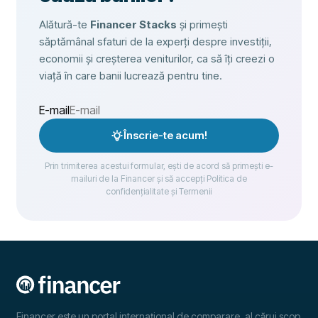
Alătură-te
Financer Stacks
și primești
săptămânal sfaturi de la experți despre investiții,
economii și creșterea veniturilor, ca să îți creezi o
viață în care banii lucrează pentru tine.
E-mail
Înscrie-te acum!
Prin trimiterea acestui formular, ești de acord să primești e-
mailuri de la Financer și să accepți Politica de
confidențialitate și Termenii
Financer este un portal internațional de comparare, al cărui scop