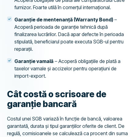
Acoperă obligațiile de plată ale cumpărătorului către
furnizor. Foarte utilă în comerțul internațional.
Garanție de mentenanță (Warranty Bond)
–
Acoperă perioada de garanție tehnică după
finalizarea lucrărilor. Dacă apar defecte în perioada
stipulată, beneficiarul poate executa SGB-ul pentru
reparații.
Garanție vamală
– Acoperă obligațiile de plată a
taxelor vamale și accizelor pentru operațiuni de
import-export.
Cât costă o scrisoare de
garanție bancară
Costul unei SGB variază în funcție de bancă, valoarea
garantată, durata și tipul garanțiilor oferite de client. De
regulă, comisioanele se calculează ca procent din suma