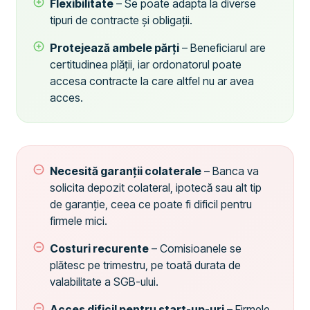
Flexibilitate
– Se poate adapta la diverse
tipuri de contracte și obligații.
Protejează ambele părți
– Beneficiarul are
certitudinea plății, iar ordonatorul poate
accesa contracte la care altfel nu ar avea
acces.
Necesită garanții colaterale
– Banca va
solicita depozit colateral, ipotecă sau alt tip
de garanție, ceea ce poate fi dificil pentru
firmele mici.
Costuri recurente
– Comisioanele se
plătesc pe trimestru, pe toată durata de
valabilitate a SGB-ului.
Acces dificil pentru start-up-uri
– Firmele