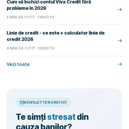
Cum să închizi contul Viva Credit fără
probleme în 2026
5
MIN DE CITIT
CREDITE
Linie de credit - ce este + calculator linie de
credit 2026
6
MIN DE CITIT
CREDITE
Vezi toate
NEWSLETTER GRATUIT
Te simți
stresat
din
cauza banilor?