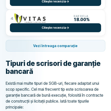
Citește recenzia
DAE DE LA
4
18.00%
Citește recenzia
Vezi întreaga comparație
Tipuri de scrisori de garanție
bancară
Există mai multe tipuri de SGB-uri, fiecare adaptat unui
scop specific. Cel mai frecvent tip este scrisoarea de
garanție bancară de bună execuție, folosită în contracte
de construcții și licitații publice. Iată toate tipurile
principale: