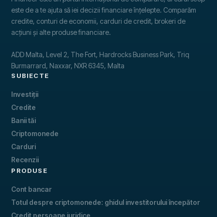
este de a te ajuta să iei decizii financiare înțelepte. Comparăm
credite, conturi de economii, carduri de credit, brokeri de
acțiuni și alte produse financiare.
ADD Malta, Level 2, The Fort, Hardrocks Business Park, Triq
Burmarrard, Naxxar, NXR 6345, Malta
SUBIECTE
Investiții
Credite
Banii tăi
Criptomonede
Carduri
Recenzii
PRODUSE
Cont bancar
Totul despre criptomonede: ghidul investitorului începător
Credit persoane juridice