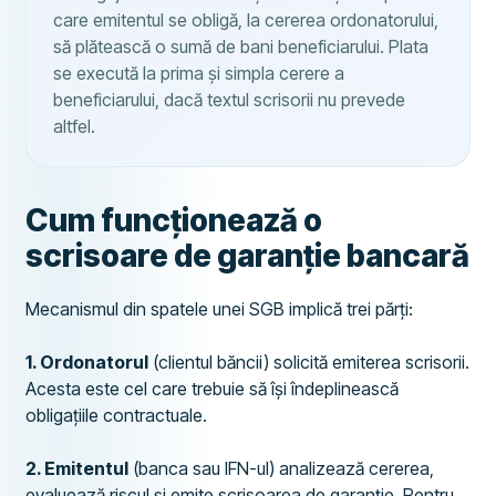
care emitentul se obligă, la cererea ordonatorului,
să plătească o sumă de bani beneficiarului. Plata
se execută la prima și simpla cerere a
beneficiarului, dacă textul scrisorii nu prevede
altfel.
Cum funcționează o
scrisoare de garanție bancară
Mecanismul din spatele unei SGB implică trei părți:
1. Ordonatorul
(clientul băncii) solicită emiterea scrisorii.
Acesta este cel care trebuie să își îndeplinească
obligațiile contractuale.
2. Emitentul
(banca sau IFN-ul) analizează cererea,
evaluează riscul și emite scrisoarea de garanție. Pentru