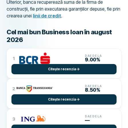
Ulterior, banca recuperează suma de la firma de
construcții, fie prin executarea garanțiilor depuse, fie prin
crearea unei
linii de credit
.
Cel mai bun Business loan în august
2026
DAE DE LA
1
9.00%
Citește recenzia
DAE DE LA
2
8.50%
Citește recenzia
DAE DE LA
3
—