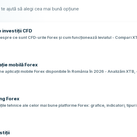
 te ajută să alegi cea mai bună opțiune
 investiții CFD
despre ce sunt CFD-urile Forex și cum funcționează leviatul - Compari 
uri, platforme și reglementare - Află avantajele și riscurile reale ale inve
ație mobilă Forex
e aplicații mobile Forex disponibile în România în 2026 - Analizăm XTB,
 spread-uri, comisioane și funcționalități cheie - Află care platformă se
ing Forex
țile tehnice ale celor mai bune platforme Forex: grafice, indicatori, tipuri
m XTB, eToro, Plus500 și ActivTrades din perspectiva traderului activ -
ai bune instrumente de analiză tehnică
tiții