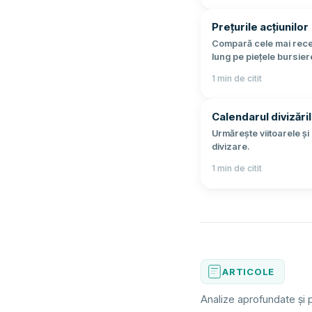
Prețurile acțiunilor
Compară cele mai recent
lung pe piețele bursier
1
min de citit
Calendarul divizăril
Urmărește viitoarele și 
divizare.
1
min de citit
ARTICOLE
Analize aprofundate și 