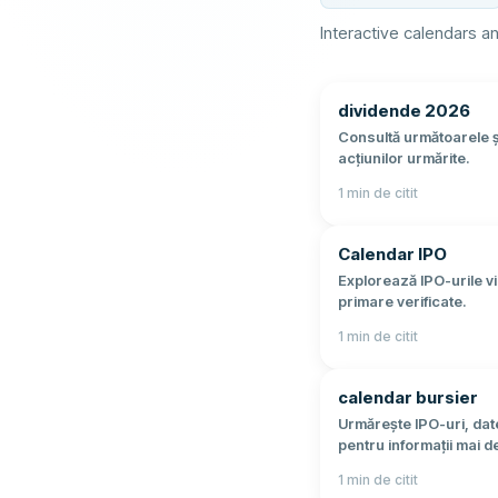
Interactive calendars an
dividende 2026
Consultă următoarele și
acțiunilor urmărite.
1
min de citit
Calendar IPO
Explorează IPO-urile vii
primare verificate.
1
min de citit
calendar bursier
Urmărește IPO-uri, date
pentru informații mai d
1
min de citit