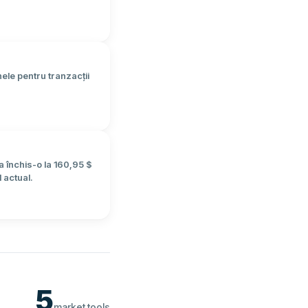
ele pentru tranzacții
a închis-o la 160,95 $
 actual.
5
market tools