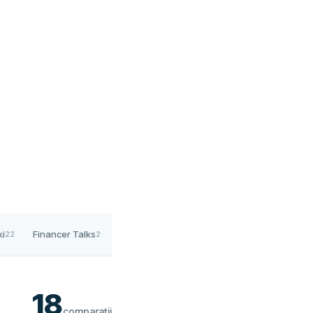
ki
Financer Talks
Companii
22
2
1
18
comparații