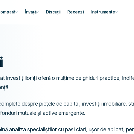
ompară
Învață
Discuții
Recenzii
Instrumente
i
t investițiilor îți oferă o mulțime de ghiduri practice, indi
ență.
plete despre piețele de capital, investiții imobiliare, st
, fonduri mutuale și active emergente.
nă analiza specialiștilor cu pași clari, ușor de aplicat, pe