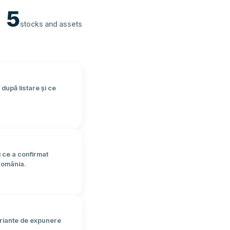
5
stocks and assets
după listare și ce
i ce a confirmat
 România.
ariante de expunere