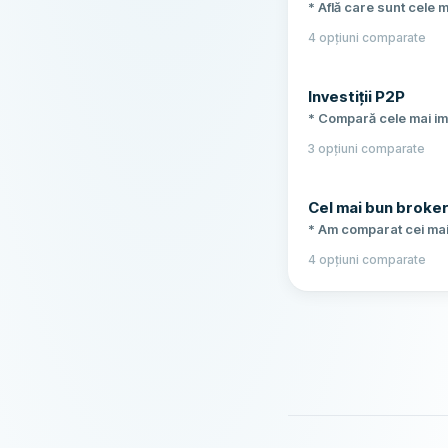
* Află care sunt cele m
investiții cu exemple
4 opțiuni comparate
folosi ca să începi să i
Investiții P2P
* Compară cele mai im
medii între 6% și 14%,
3 opțiuni comparate
împrumuturi diversific
Cel mai bun broke
* Am comparat cei mai
Interactive Brokers și
4 opțiuni comparate
potrivit