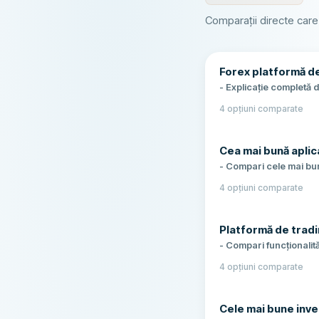
Comparații directe care
Forex platformă de
- Explicație completă 
și ActivTrades: spread-
4 opțiuni comparate
uri Forex
Cea mai bună aplic
- Compari cele mai bun
ActivTrades, comparând
4 opțiuni comparate
tău de tranzacționare
Platformă de trad
- Compari funcționalită
automatizare - Analiză
4 opțiuni comparate
platformă oferă cele m
Cele mai bune inves