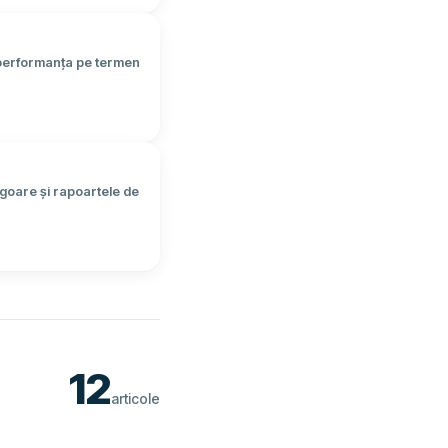
i performanța pe termen
vigoare și rapoartele de
12
articole