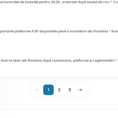
ai bune idei de investiții pentru 2026, ordonate după nivelul de risc * Co
 concrete, randamente și recomandări practice * Descoperă ce platforme 
nvestești azi
portante platforme P2P disponibile pentru investitorii din România * R
 superioare depozitelor bancare * Investiție minimă de la 10 EUR, cu acce
ate
r
 buni brokeri din România după comisioane, platforme și reglementări *
 Freedom24 sunt analizați detaliat * Ghid complet cu 5 pași pentru alege
1
2
3