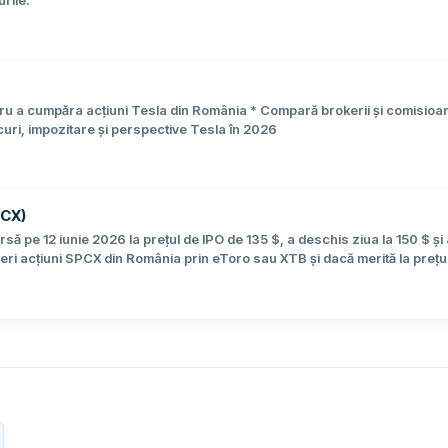
urile.
ru a cumpăra acțiuni Tesla din România * Compară brokerii și comisioan
curi, impozitare și perspective Tesla în 2026
PCX)
să pe 12 iunie 2026 la prețul de IPO de 135 $, a deschis ziua la 150 $ și 
ri acțiuni SPCX din România prin eToro sau XTB și dacă merită la prețul