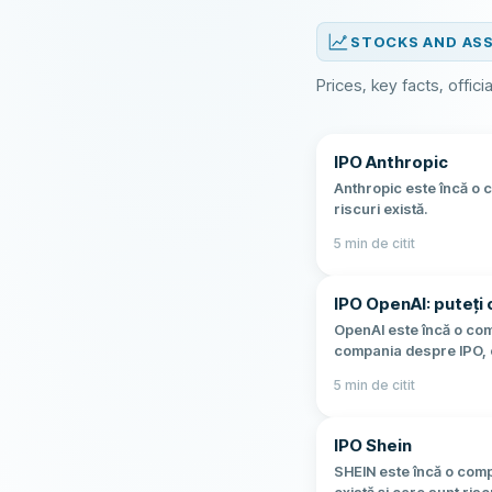
STOCKS AND AS
Prices, key facts, offic
IPO Anthropic
Anthropic este încă o c
riscuri există.
5
min de citit
IPO OpenAI: puteți 
OpenAI este încă o comp
compania despre IPO, c
5
min de citit
IPO Shein
SHEIN este încă o comp