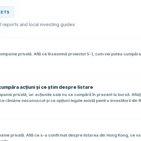
SETS
ial reports and local investing guides
ompanie privată. Află ce înseamnă proiectul S-1, cum vei putea cumpăra 
cumpăra acțiuni și ce știm despre listare
anie privată, iar acțiunile sale nu se cumpără în prezent la bursă. Aflaț
e rămâne necunoscut și ce opțiuni legale există pentru investitorii din
anie privată. Află ce s-a confirmat despre listarea din Hong Kong, ce v