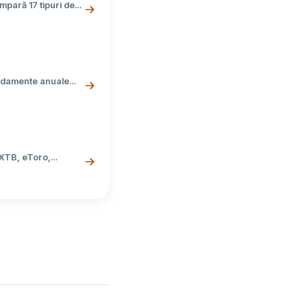
mpară 17 tipuri de
și instrumente poți
andamente anuale
s la sute de
 XTB, eToro,
rea brokerului