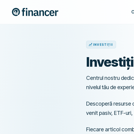
C
INVESTIȚII
Investiți
Centrul nostru dedica
nivelul tău de experi
Descoperă resurse com
venit pasiv, ETF-uri
Fiecare articol combi