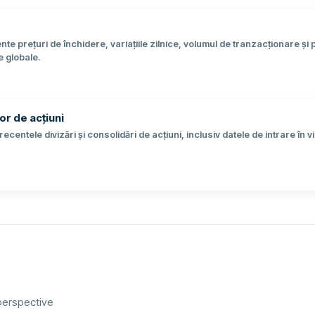
e prețuri de închidere, variațiile zilnice, volumul de tranzacționare ș
e globale.
or de acțiuni
recentele divizări și consolidări de acțiuni, inclusiv datele de intrare în 
perspective