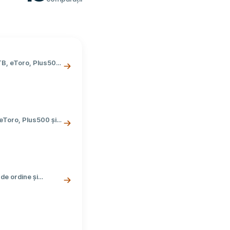
XTB, eToro, Plus500
stițiilor prin CFD-
 eToro, Plus500 și
 potrivește stilului
 de ordine și
 Află care