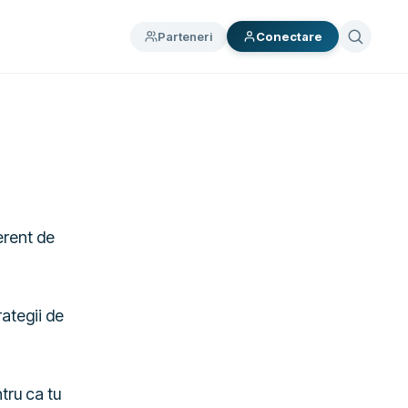
Parteneri
Conectare
ferent de
rategii de
ntru ca tu