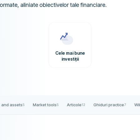
formate, aliniate obiectivelor tale financiare.
Cele mai bune
investiții
 and assets
Market tools
Articole
Ghiduri practice
Wi
5
5
12
7