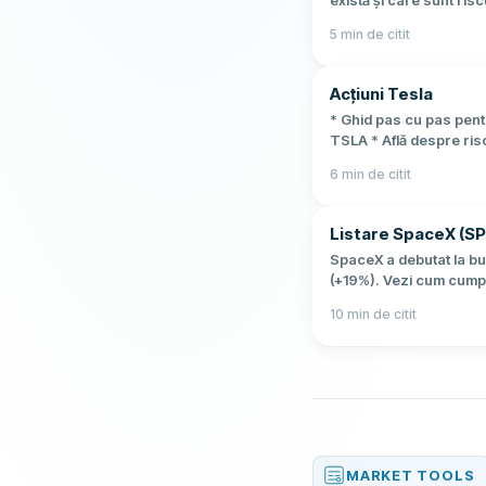
există și care sunt risc
5
min de citit
Acțiuni Tesla
* Ghid pas cu pas pent
TSLA * Află despre ris
6
min de citit
Listare SpaceX (S
SpaceX a debutat la bur
(+19%). Vezi cum cumpe
10
min de citit
MARKET TOOLS